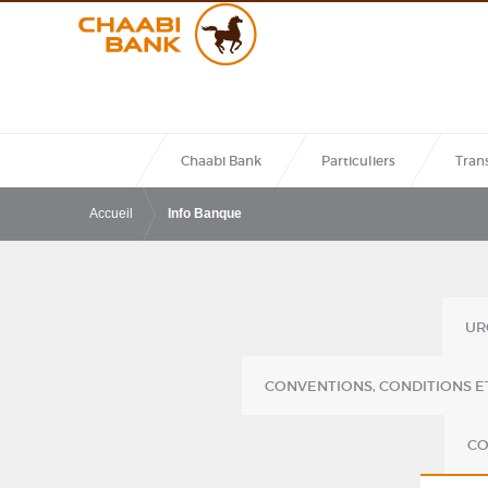
Merci de renseigner les champs ci-contr
permettre de vous identifier. Nous vous 
ensuite un courrier contenant votre code
Chaabi Bank
Particuliers
Trans
Accueil
Info Banque
UR
CONVENTIONS, CONDITIONS ET
CO