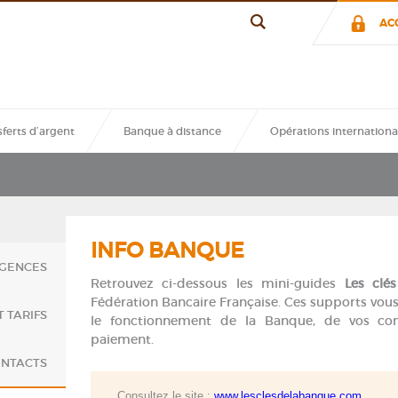
e pour nous
AC
enverrons
 confidentiel.
ferts d’argent
Banque à distance
Opérations internationa
INFO BANQUE
GENCES
Retrouvez ci-dessous les mini-guides
Les clés
Fédération Bancaire Française. Ces supports vo
 TARIFS
le fonctionnement de la Banque, de vos c
paiement.
NTACTS
Consultez le site :
www.lesclesdelabanque.com