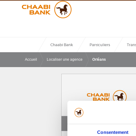
Merci de renseigner les champs ci-contr
permettre de vous identifier. Nous vous 
ensuite un courrier contenant votre code
Chaabi Bank
Particuliers
Trans
Accueil
Localiser une agence
Orléans
Consentement