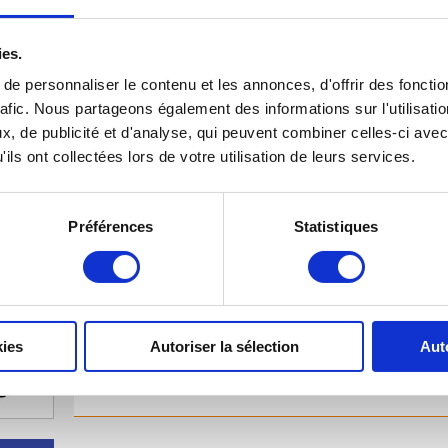
France
Téléphone : +33 (0)2 38 22 16 44
ies.
Téléfax : +33 (0)2 38 24 36 42
e personnaliser le contenu et les annonces, d'offrir des fonctio
rafic. Nous partageons également des informations sur l'utilisati
, de publicité et d'analyse, qui peuvent combiner celles-ci avec
LUNDI
M
ils ont collectées lors de votre utilisation de leurs services.
HORAIRES
9h00 
Fermé
14h00
Préférences
Statistiques
JEUDI
VENDREDI
SA
9h00 - 12h45
9h00 - 12h45
9h15 
14h00 - 16h45
14h00 - 16h45
14h00
kies
Autoriser la sélection
Aut