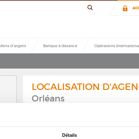
e pour nous
AC
enverrons
 confidentiel.
ferts d’argent
Banque à distance
Opérations internationa
LOCALISATION D'AGE
Orléans
24-26 rue du Président John Fitzgerald Kennedy
Détails
45100 Orléans